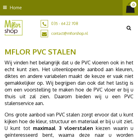
G
Home
a
n
a
035 - 64 22 708
a
contact@mflorshop.nl
r
c
MFLOR PVC STALEN
o
n
Wij vinden het belangrijk dat u de PVC vloeren ook in het
t
echt kunt zien. Het uiteenlopende aanbod aan kleuren,
e
diktes en andere variabelen maakt de keuze er vaak niet
n
gemakkelijker op. Wij begrijpen dan ook dat het lastig is
t
om een voorstelling te maken hoe de PVC vloer er bij u
thuis uit zal zien. Daarom bieden wij u een PVC
stalenservice aan.
Ons grote aanbod van PVC stalen zorgt ervoor dat u kunt
kijken hoe de kleur, structuur en materiaal er bij u uit ziet.
U kunt tot
maximaal 3 vloerstalen
kiezen waarin u
geïnteresseerd bent, waarna deze naar u worden