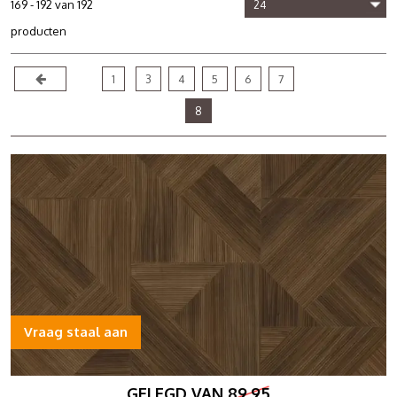
169 - 192 van 192
producten
1
3
4
5
6
7
8
Vraag staal aan
GELEGD VAN
89,95