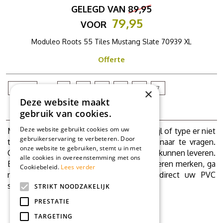
GELEGD VAN
89,95
79,95
VOOR
Moduleo Roots 55 Tiles Mustang Slate 70939 XL
Offerte
1
3
4
5
6
7
×
Deze website maakt
8
gebruik van cookies.
Deze website gebruikt cookies om uw
Mocht onverhoopt uw PVC vloer, kleur, stijl of type er niet
gebruikerservaring te verbeteren. Door
tussen zitten, schroom dan niet ons er naar te vragen.
onze website te gebruiken, stemt u in met
Grote kans dat we ook uw favoriete vloer kunnen leveren.
alle cookies in overeenstemming met ons
Bekijk ook onze site met andere PVC vloeren merken, ga
Cookiebeleid.
Lees verder
naar
https://myfloorshop.nl
. En bestel direct uw PVC
stalen.
STRIKT NOODZAKELIJK
PRESTATIE
TARGETING