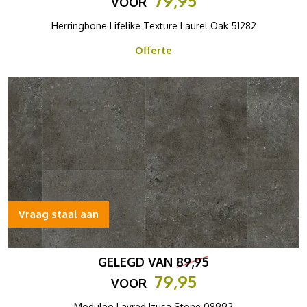
79,95
VOOR
Herringbone Lifelike Texture Laurel Oak 51282
Offerte
Vraag staal aan
GELEGD VAN
89,95
79,95
VOOR
Moduleo Layred Izusa Stone 08992