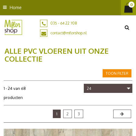
G
Home
a
n
a
035 - 64 22 708
a
contact@mflorshop.nl
r
c
ALLE PVC VLOEREN UIT ONZE
o
n
COLLECTIE
t
e
TOON FILTER
n
t
1 - 24 van 68
producten
1
2
3