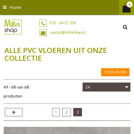
G
Home
a
n
a
035 - 64 22 708
a
contact@mflorshop.nl
r
c
ALLE PVC VLOEREN UIT ONZE
o
n
COLLECTIE
t
e
TOON FILTER
n
t
49 - 68 van 68
producten
1
2
3