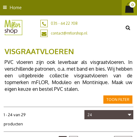
G
Home
a
n
a
035 - 64 22 708
a
contact@mflorshop.nl
r
c
VISGRAATVLOEREN
o
n
PVC vloeren zijn ook leverbaar als visgraatvloeren. In
t
verschillende patronen, o.a. met band en bies. Wij hebben
e
een uitgebreide collectie visgraatvloeren van de
n
topmerken mFLOR, Moduleo en Montinique. Maak uw
t
eigen keuze en bestel PVC stalen.
TOON FILTER
1 - 24 van 29
producten