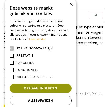
Offerte
×
Deze website maakt
gebruik van cookies.
1
2
Deze website gebruikt cookies om uw
gebruikerservaring te verbeteren. Door
Mocht onverhoopt uw PVC vloer, kleur, stijl of type er niet
onze website te gebruiken, stemt u in met
tussen zitten, schroom dan niet ons er naar te vragen.
alle cookies in overeenstemming met ons
Grote kans dat we ook uw favoriete vloer kunnen leveren.
Cookiebeleid.
Lees verder
Bekijk ook onze site met andere PVC vloeren merken, ga
naar
https://myfloorshop.nl
.
STRIKT NOODZAKELIJK
PRESTATIE
TARGETING
volg ons op social media
FUNCTIONEEL
NIET-GECLASSIFICEERD
CONTACT
OPSLAAN EN SLUITEN
Loodijk 24
1243 JB 's Graveland
Telefoonnummer:
035 - 64 22 708
contact@mflorshop.nl
Openingstijden:
Open op
afspraak
ALLES AFWIJZEN