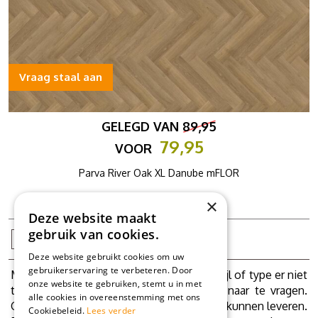
Vraag staal aan
GELEGD VAN
89,95
79,95
VOOR
Parva River Oak XL Danube mFLOR
Offerte
×
Deze website maakt
gebruik van cookies.
1
2
Deze website gebruikt cookies om uw
gebruikerservaring te verbeteren. Door
Mocht onverhoopt uw PVC vloer, kleur, stijl of type er niet
onze website te gebruiken, stemt u in met
tussen zitten, schroom dan niet ons er naar te vragen.
alle cookies in overeenstemming met ons
Grote kans dat we ook uw favoriete vloer kunnen leveren.
Cookiebeleid.
Lees verder