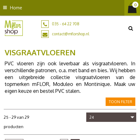
G
Home
a
n
a
035 - 64 22 708
a
contact@mflorshop.nl
r
c
VISGRAATVLOEREN
o
n
PVC vloeren zijn ook leverbaar als visgraatvloeren. In
t
verschillende patronen, o.a. met band en bies. Wij hebben
e
een uitgebreide collectie visgraatvloeren van de
n
topmerken mFLOR, Moduleo en Montinique. Maak uw
t
eigen keuze en bestel PVC stalen.
TOON FILTER
25 - 29 van 29
producten