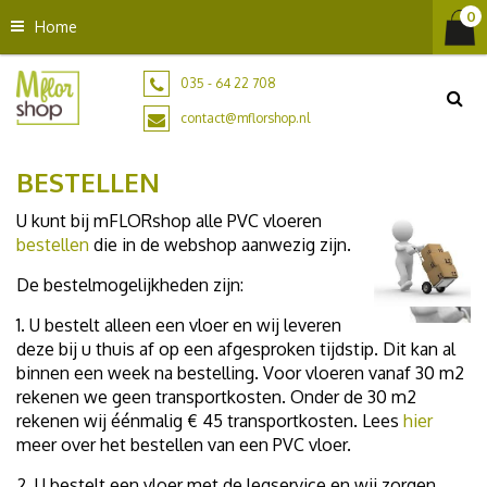
G
Home
a
n
a
035 - 64 22 708
a
contact@mflorshop.nl
r
c
BESTELLEN
o
n
U kunt bij mFLORshop alle PVC vloeren
t
bestellen
die in de webshop aanwezig zijn.
e
n
De bestelmogelijkheden zijn:
t
1. U bestelt alleen een vloer en wij leveren
deze bij u thuis af op een afgesproken tijdstip. Dit kan al
binnen een week na bestelling. Voor vloeren vanaf 30 m2
rekenen we geen transportkosten. Onder de 30 m2
rekenen wij éénmalig € 45 transportkosten. Lees
hier
meer over het bestellen van een PVC vloer.
2. U bestelt een vloer met de legservice en wij zorgen