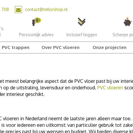
2 708
contact@mflorshop.nl
's
d
Persoonlijk advies
Inclusief leggen
Scherpe pr
PVC trappen
Over PVC vloeren
Onze projecten
t meest belangrijke aspect dat de PVC vloer past bij uw inter
en op de uitstraling, levensduur en onderhoud.
PVC vloeren
scor
r interieur geschikt.
C vloeren in Nederland neemt de laatste jaren alleen maar toe
s voor iedereen een uitkomst: van particulier gebruik tot zakel
ie precies past bij uw wensen en budget. Wij bieden diverse kl