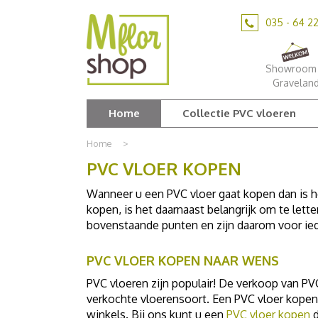
Ga
naar
035 - 64 2
content
Showroom 
Gravelan
Home
Collectie PVC vloeren
Home
>
PVC VLOER KOPEN
Wanneer u een PVC vloer gaat kopen dan is he
kopen, is het daarnaast belangrijk om te lett
bovenstaande punten en zijn daarom voor iede
PVC VLOER KOPEN NAAR WENS
PVC vloeren zijn populair! De verkoop van PV
verkochte vloerensoort. Een PVC vloer kopen i
winkels. Bij ons kunt u een
PVC vloer kopen
d