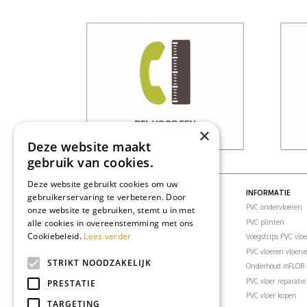
×
Deze website maakt
gebruik van cookies.
Deze website gebruikt cookies om uw
PVC VLOEREN
INFORMATIE
gebruikerservaring te verbeteren. Door
PVC vloeren
PVC ondervloeren
onze website te gebruiken, stemt u in met
alle cookies in overeenstemming met ons
PVC visgraatvloer
PVC plinten
Cookiebeleid.
Lees verder
PVC klikvloeren
Voegstrips PVC vlo
PVC vloertegels
PVC vloeren vloer
STRIKT NOODZAKELIJK
PVC vloer woonkamer
Onderhoud mFLOR 
PVC vloer slaapkamer
PVC vloer reparatie
PRESTATIE
PVC vloer badkamer
PVC vloer kopen
TARGETING