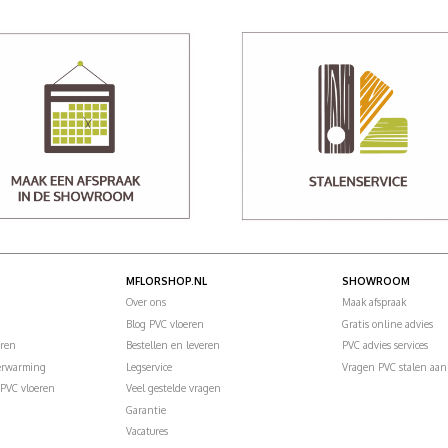
MFLORSHOP.NL
SHOWROOM
Over ons
Maak afspraak
Blog PVC vloeren
Gratis online advies
eren
Bestellen en leveren
PVC advies services
verwarming
Legservice
Vragen PVC stalen aan
PVC vloeren
Veel gestelde vragen
Garantie
Vacatures