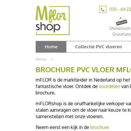
Ga
naar
035 - 64 2
content
Showroom 
Gravelan
Home
Collectie PVC vloeren
Home
>
BROCHURE PVC VLOER MF
mFLOR is de marktleider in Nederland op het
fantastische vloer. Ontdek de
voordelen
van 
brochure.
mFLORshop is de onafhankelijke verkoper van
stalen aanvragen om de vloer naar keuze te k
samenstellen met onze vloeren.
Neem eerst een kijk in de
brochure