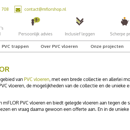
2 708
contact@mflorshop.nl
's
d
Persoonlijk advies
Inclusief leggen
Scherpe pr
PVC trappen
Over PVC vloeren
Onze projecten
LOR
 gebied van
PVC vloeren
, met een brede collectie en allerlei m
PVC vloeren, de mogelijkheden van de collectie en de unieke
 mFLOR PVC vloeren en biedt gelegde vloeren aan tegen de sc
iezen en vraag daarna gewoon een offerte aan. En in de uniek