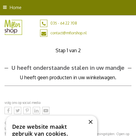
G
Home
a
n
a
035 - 64 22 708
a
contact@mflorshop.nl
r
c
o
Stap 1 van 2
n
t
U heeft onderstaande stalen in uw mandje
e
n
U heeft geen producten in uw winkelwagen.
t
volg ons op social media
×
CONTACT
Deze website maakt
Loodijk 24
1243 JB 's Graveland
gebruik van cookies.
Telefoonnummer:
035 - 64 22 708
contact@mflorshop.nl
Openingstijden:
Open op