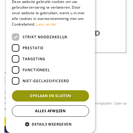
Deze website gebruikt cookies om uw
gebruikerservaring te verbeteren. Door
onze website te gebruiken, stemt u in met
alle cookies in overeenstemming met ons
Cookiebeleid.
Lees verder
STRIKT NOODZAKELIJK
PRESTATIE
TARGETING
FUNCTIONEEL
volg ons op social media
NIET-GECLASSIFICEERD
CONTACT
OPSLAAN EN SLUITEN
Loodijk 24
1243 JB 's Graveland
Telefoonnummer:
035 - 64 22 708
contact@mflorshop.nl
Openingstijden:
Open op
afspraak
ALLES AFWIJZEN
DETAILS WEERGEVEN