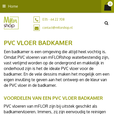
G
Home
a
n
a
035 - 64 22 708
a
contact@mflorshop.nl
r
c
PVC VLOER BADKAMER
o
n
Een badkamer is een omgeving die altijd heel vochtig is.
t
Omdat PVC vloeren van mFLORshop waterbestendig zijn,
e
vast verlijmd worden op de ondergrond en makkelijk in
n
onderhoud zijn is het de ideale PVC vloer voor de
t
badkamer. En de vele dessins maken het mogelijk om een
eigen invulling te geven aan het ontwerp en de kleur van
de PVC vloer in de badkamer.
VOORDELEN VAN EEN PVC VLOER BADKAMER
PVC vloeren van mFLOR zijn bij uitstek geschikt als
badkamervloeren. Immers, zij zijn eenvoudig te reinigen