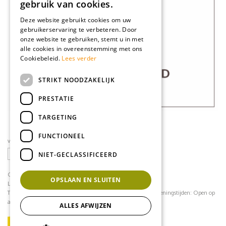
gebruik van cookies.
Deze website gebruikt cookies om uw
gebruikerservaring te verbeteren. Door
onze website te gebruiken, stemt u in met
alle cookies in overeenstemming met ons
Cookiebeleid.
Lees verder
STRIKT NOODZAKELIJK
PRESTATIE
TARGETING
FUNCTIONEEL
volg ons op social media
NIET-GECLASSIFICEERD
CONTACT
OPSLAAN EN SLUITEN
Loodijk 24
1243 JB 's Graveland
Telefoonnummer:
035 - 64 22 708
contact@mflorshop.nl
Openingstijden:
Open op
afspraak
ALLES AFWIJZEN