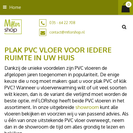
G
Home
a
n
a
035 - 64 22 708
a
contact@mflorshop.nl
r
c
PLAK PVC VLOER VOOR IEDERE
o
n
RUIMTE IN UW HUIS
t
Dankzij de unieke voordelen zijn PVC vloeren de
e
afgelopen jaren toegenomen in populariteit. De enige
n
keuze die u nog moet maken: gaat u voor plak PVC of klik
t
PVC? Wanneer u vloerverwarming wilt of uit veel soorten
wilt kiezen, dan is de variant die verlijmd moet worden de
beste optie. mFLORshop heeft beide PVC vloeren in het
assortiment. In onze uitgebreide
showroom
kunt alle
vloeren bekijken en voorzien wij u van passend advies. Als
u één van onze uitstekende PVC vloer overweegt, neem
dan in de showroom de tijd om alles grondig te lezen en