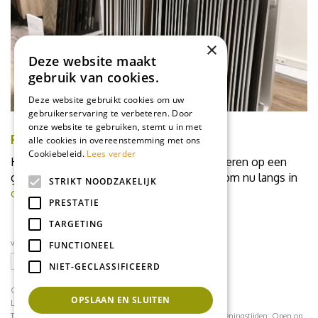
×
Deze website maakt
gebruik van cookies.
Deze website gebruikt cookies om uw
gebruikerservaring te verbeteren. Door
onze website te gebruiken, stemt u in met
PERSOONLIJK ADVIES
alle cookies in overeenstemming met ons
Cookiebeleid.
Lees verder
Heeft u nog vragen of wil je graag PVC vloeren op een
groot formaat zien? Bel 085-3030210 of kom nu langs in
STRIKT NOODZAKELIJK
onze showroom
.
PRESTATIE
TARGETING
volg ons op social media
FUNCTIONEEL
NIET-GECLASSIFICEERD
CONTACT
OPSLAAN EN SLUITEN
Loodijk 24
1243 JB 's Graveland
Telefoonnummer:
035 - 64 22 708
contact@mflorshop.nl
Openingstijden:
Open op