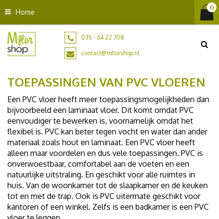
G
Home
a
n
a
035 - 64 22 708
a
contact@mflorshop.nl
r
c
TOEPASSINGEN VAN PVC VLOEREN
o
n
Een PVC vloer heeft meer toepassingsmogelijkheden dan
t
bijvoorbeeld een laminaat vloer. Dit komt omdat PVC
e
eenvoudiger te bewerken is, voornamelijk omdat het
n
flexibel is. PVC kan beter tegen vocht en water dan ander
t
materiaal zoals hout en laminaat. Een PVC vloer heeft
alleen maar voordelen en dus vele toepassingen. PVC is
onverwoestbaar, comfortabel aan de voeten en een
natuurlijke uitstraling. En geschikt voor alle ruimtes in
huis. Van de woonkamer tot de slaapkamer en de keuken
tot en met de trap. Ook is PVC uitermate geschikt voor
kantoren of een winkel. Zelfs is een badkamer is een PVC
vloer te leggen.