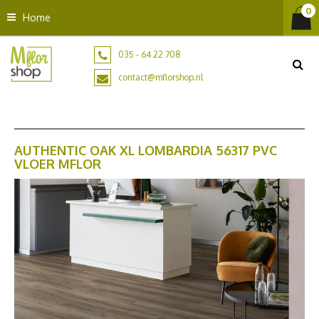
G
Home
a
n
a
035 - 64 22 708
a
contact@mflorshop.nl
r
c
o
n
t
AUTHENTIC OAK XL LOMBARDIA 56317 PVC
VLOER MFLOR
e
n
t