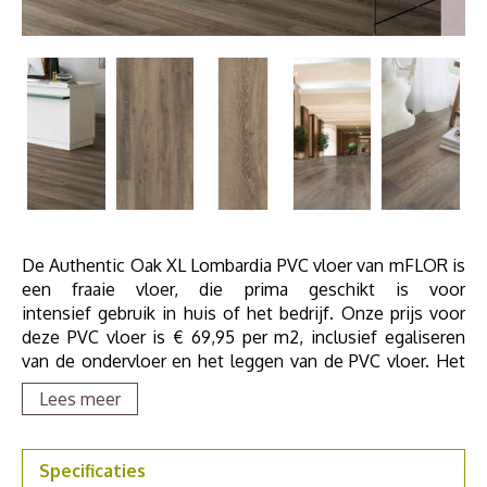
De Authentic Oak XL Lombardia PVC vloer van mFLOR is
een fraaie vloer, die prima geschikt is voor
intensief gebruik in huis of het bedrijf. Onze prijs voor
deze PVC vloer is € 69,95 per m2, inclusief egaliseren
van de ondervloer en het leggen van de PVC vloer. Het
heeft alle voordelen van mFLOR PVC vloeren en is prima
Lees meer
te combineren met vloerverwarming.
Bestel een PVC staal om thuis te bekijken, vraag een
Specificaties
offerte aan of maak een afspraak in de
showroom in