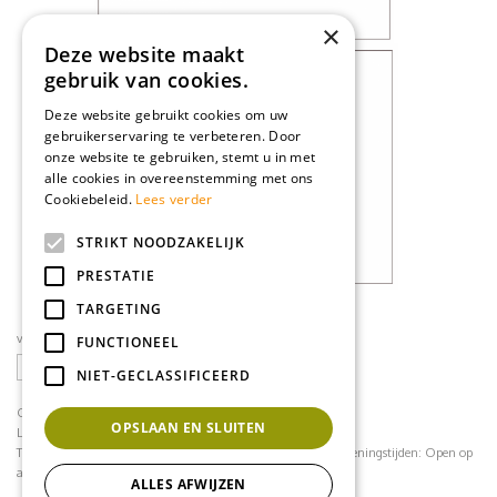
×
Deze website maakt
gebruik van cookies.
Deze website gebruikt cookies om uw
gebruikerservaring te verbeteren. Door
onze website te gebruiken, stemt u in met
alle cookies in overeenstemming met ons
Cookiebeleid.
Lees verder
STRIKT NOODZAKELIJK
PRESTATIE
TARGETING
volg ons op social media
FUNCTIONEEL
NIET-GECLASSIFICEERD
CONTACT
OPSLAAN EN SLUITEN
Loodijk 24
1243 JB 's Graveland
Telefoonnummer:
035 - 64 22 708
contact@mflorshop.nl
Openingstijden:
Open op
afspraak
ALLES AFWIJZEN