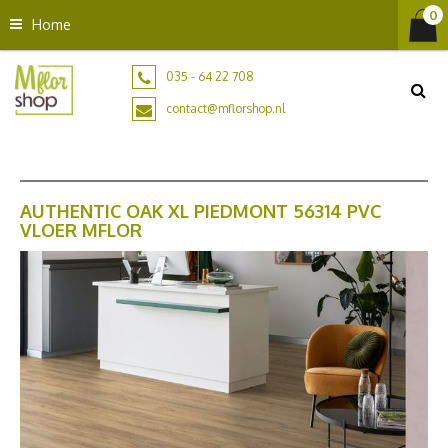
G
Home
a
n
a
035 - 64 22 708
a
contact@mflorshop.nl
r
c
o
n
t
AUTHENTIC OAK XL PIEDMONT 56314 PVC
VLOER MFLOR
e
n
t