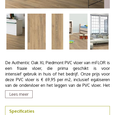
De Authentic Oak XL Piedmont PVC vloer van mFLOR is
een fraaie vloer, die prima geschikt is voor
intensief gebruik in huis of het bedrijf. Onze prijs voor
deze PVC vloer is € 69,95 per m2, inclusief egaliseren
van de ondervloer en het leggen van de PVC vloer. Het
heeft alle voordelen van mFLOR PVC vloeren en is prima
Lees meer
te combineren met vloerverwarming.
Bestel een PVC staal om thuis te bekijken, vraag een
Specificaties
offerte aan of maak een afspraak in de
showroom in