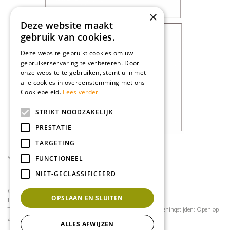
×
Deze website maakt
gebruik van cookies.
Deze website gebruikt cookies om uw
gebruikerservaring te verbeteren. Door
onze website te gebruiken, stemt u in met
alle cookies in overeenstemming met ons
Cookiebeleid.
Lees verder
STRIKT NOODZAKELIJK
PRESTATIE
TARGETING
volg ons op social media
FUNCTIONEEL
NIET-GECLASSIFICEERD
CONTACT
OPSLAAN EN SLUITEN
Loodijk 24
1243 JB 's Graveland
Telefoonnummer:
035 - 64 22 708
contact@mflorshop.nl
Openingstijden:
Open op
afspraak
ALLES AFWIJZEN