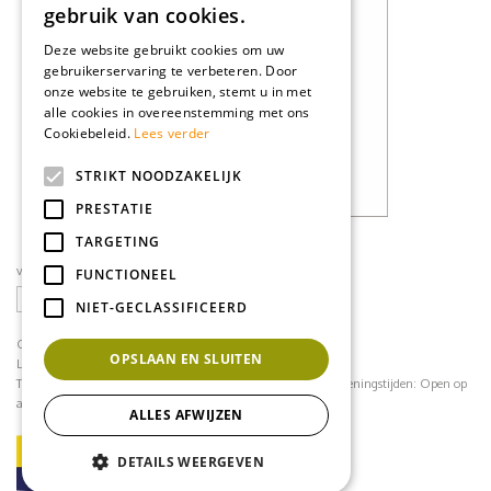
gebruik van cookies.
Deze website gebruikt cookies om uw
gebruikerservaring te verbeteren. Door
onze website te gebruiken, stemt u in met
alle cookies in overeenstemming met ons
Cookiebeleid.
Lees verder
STRIKT NOODZAKELIJK
PRESTATIE
TARGETING
volg ons op social media
FUNCTIONEEL
NIET-GECLASSIFICEERD
CONTACT
OPSLAAN EN SLUITEN
Loodijk 24
1243 JB 's Graveland
Telefoonnummer:
035 - 64 22 708
contact@mflorshop.nl
Openingstijden:
Open op
afspraak
ALLES AFWIJZEN
DETAILS WEERGEVEN