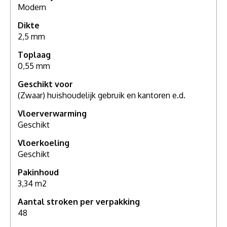
Modern
Als u meer wilt weten over deze vloer, grotere stalen
Dikte
wilt zien of meer advies nodig hebt, maak dan een
2,5 mm
afspraak in één van onze
showrooms
. Voor een
compleet persoonlijk advies.
Toplaag
0,55 mm
Geschikt voor
(Zwaar) huishoudelijk gebruik en kantoren e.d.
Vloerverwarming
Geschikt
Vloerkoeling
Geschikt
Pakinhoud
3,34 m2
Aantal stroken per verpakking
48