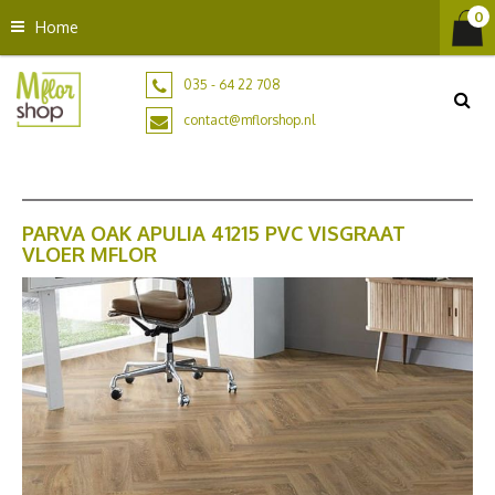
G
Home
a
n
a
035 - 64 22 708
a
contact@mflorshop.nl
r
c
o
n
t
PARVA OAK APULIA 41215 PVC VISGRAAT
VLOER MFLOR
e
n
t