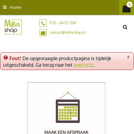
G
Home
a
n
a
035 - 64 22 708
a
contact@mflorshop.nl
r
c
o
n
x
Fout!
De opgevraagde productpagina is tijdelijk
t
uitgeschakeld. Ga terug naar het
overzicht
.
e
n
t