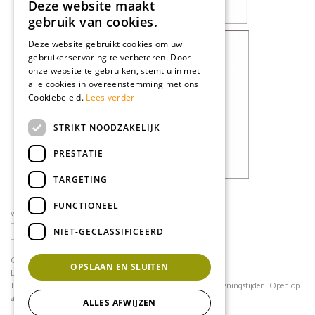
Deze website maakt
gebruik van cookies.
Deze website gebruikt cookies om uw
gebruikerservaring te verbeteren. Door
onze website te gebruiken, stemt u in met
alle cookies in overeenstemming met ons
Cookiebeleid.
Lees verder
STRIKT NOODZAKELIJK
PRESTATIE
TARGETING
FUNCTIONEEL
volg ons op social media
NIET-GECLASSIFICEERD
CONTACT
OPSLAAN EN SLUITEN
Loodijk 24
1243 JB 's Graveland
Telefoonnummer:
035 - 64 22 708
contact@mflorshop.nl
Openingstijden:
Open op
afspraak
ALLES AFWIJZEN