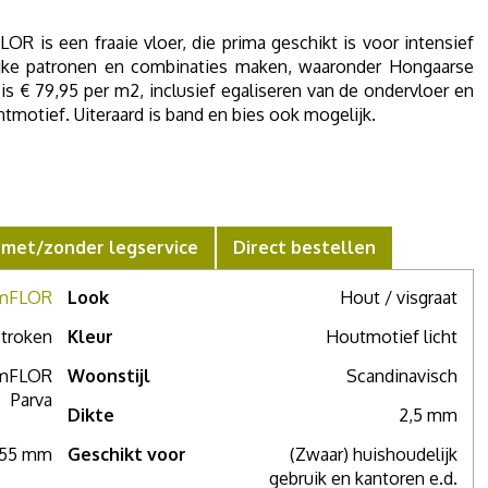
R is een fraaie vloer, die prima geschikt is voor intensief
lijke patronen en combinaties maken, waaronder Hongaarse
is € 79,95 per m2, inclusief egaliseren van de ondervloer en
tmotief. Uiteraard is band en bies ook mogelijk.
oeren en is prima te combineren met vloerverwarming. Wij
n ook dat deze perfect gelegd wordt inclusief egaliseren van
 met/zonder legservice
Direct bestellen
 geluidsisolatie, dan bieden wij ook prima oplossingen door
en met 10 dB geluidsreductie.
mFLOR
Look
Hout / visgraat
troken
Kleur
Houtmotief licht
s u wilt zien hoe deze PVC vloer er in werkelijkheid uitziet.
 mFLOR
Woonstijl
Scandinavisch
p "verder winkelen" als u nog een staal wilt aanvragen. En als
Parva
tuatie gaat kosten, kunt u gelijk ook een offerte aanvragen
Dikte
2,5 mm
el vrijblijvend naar u toe.
,55 mm
Geschikt voor
(Zwaar) huishoudelijk
gebruik en kantoren e.d.