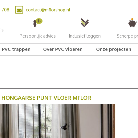
2 708
contact@mflorshop.nl
's
d
Persoonlijk advies
Inclusief leggen
Scherpe pr
PVC trappen
Over PVC vloeren
Onze projecten
VC HONGAARSE PUNT VLOER MFLOR