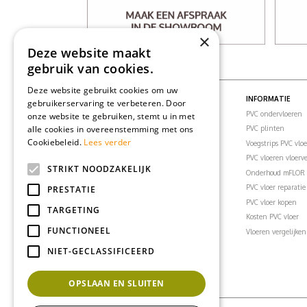
×
Deze website maakt
gebruik van cookies.
Deze website gebruikt cookies om uw
PVC VLOEREN
INFORMATIE
gebruikerservaring te verbeteren. Door
PVC vloeren
PVC ondervloeren
onze website te gebruiken, stemt u in met
alle cookies in overeenstemming met ons
PVC visgraatvloer
PVC plinten
Cookiebeleid.
Lees verder
PVC klikvloeren
Voegstrips PVC vlo
PVC vloertegels
PVC vloeren vloer
STRIKT NOODZAKELIJK
PVC vloer woonkamer
Onderhoud mFLOR 
PVC vloer slaapkamer
PVC vloer reparatie
PRESTATIE
PVC vloer badkamer
PVC vloer kopen
TARGETING
PVC vloer keuken
Kosten PVC vloer
FUNCTIONEEL
PVC vloer kantoor
Vloeren vergelijken
PVC vloeren inspiratie
NIET-GECLASSIFICEERD
OPSLAAN EN SLUITEN