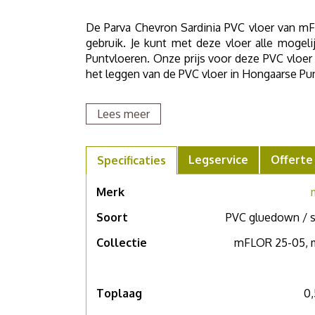
De Parva Chevron Sardinia PVC vloer van mFLO
gebruik. Je kunt met deze vloer alle moge
Puntvloeren. Onze prijs voor deze PVC vloer 
het leggen van de PVC vloer in Hongaarse Pun
Lees meer
Het heeft alle voordelen van mFLOR PVC vl
leveren niet alleen de PVC vloer, maar zorge
Legservice
Offerte
Specificaties
de ondervloer. En mochten er eisen zijn voor
het toepassen van gecertificeerde ondervloer
Merk
Soort
PVC gluedown / s
Bestel via de oranje button een PVC staal al
Collectie
mFLOR 25-05,
Dan kunt u 3 PVC stalen bestellen, dus druk o
u wilt weten wat deze PVC vloer in uw woonsi
via de oranje button. Wij sturen deze dan gehe
Toplaag
0