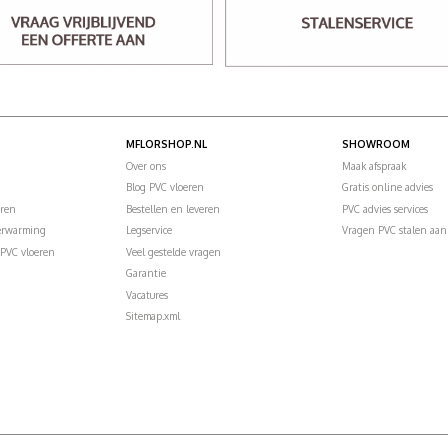
MFLORSHOP.NL
SHOWROOM
Over ons
Maak afspraak
Blog PVC vloeren
Gratis online advies
eren
Bestellen en leveren
PVC advies services
verwarming
Legservice
Vragen PVC stalen aan
PVC vloeren
Veel gestelde vragen
Garantie
Vacatures
Sitemap.xml