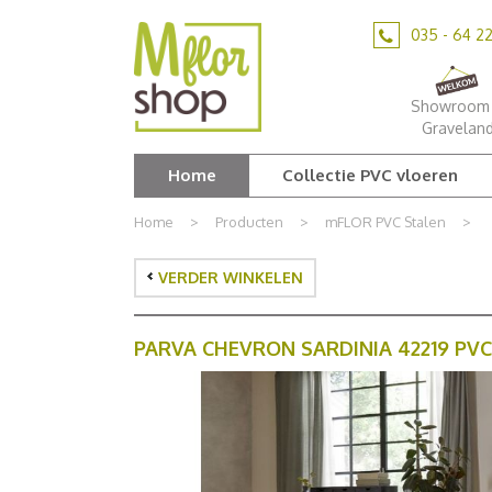
Ga
naar
035 - 64 2
content
Showroom 
Gravelan
Home
Collectie PVC vloeren
Home
>
Producten
>
mFLOR PVC Stalen
>
VERDER WINKELEN
PARVA CHEVRON SARDINIA 42219 P