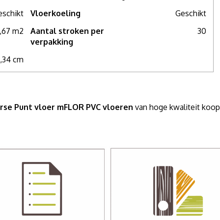
eschikt
Vloerkoeling
Geschikt
re stalen wilt zien of meer advies nodig hebt, maak dan een
een compleet persoonlijk advies.
,67 m2
Aantal stroken per
30
verpakking
3,34 cm
arse Punt vloer mFLOR PVC vloeren
van hoge kwaliteit koop