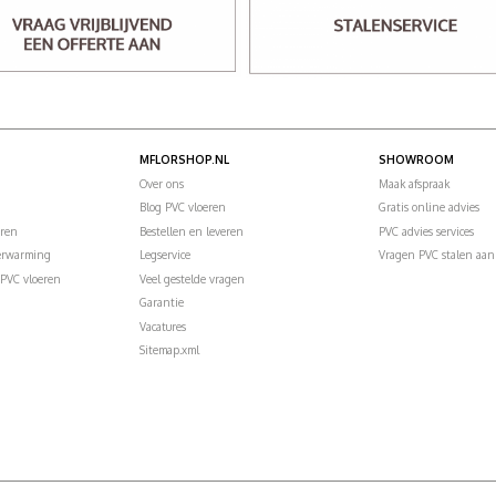
MFLORSHOP.NL
SHOWROOM
Over ons
Maak afspraak
Blog PVC vloeren
Gratis online advies
eren
Bestellen en leveren
PVC advies services
verwarming
Legservice
Vragen PVC stalen aan
PVC vloeren
Veel gestelde vragen
Garantie
Vacatures
Sitemap.xml