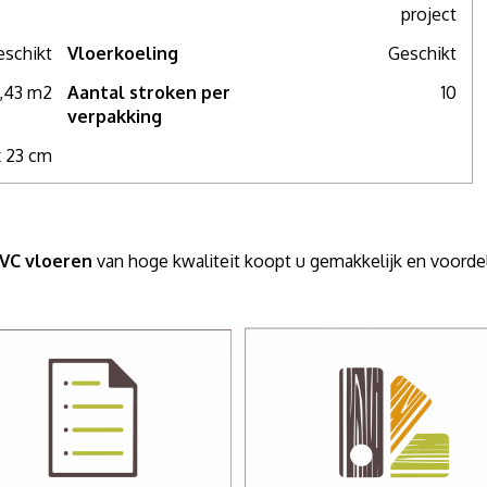
project
eschikt
Vloerkoeling
Geschikt
,43 m2
Aantal stroken per
10
verpakking
x 23 cm
PVC vloeren
van hoge kwaliteit koopt u gemakkelijk en voord