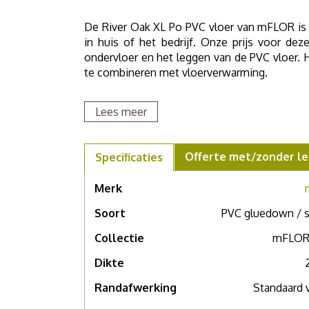
De River Oak XL Po PVC vloer van mFLOR is ee
in huis of het bedrijf. Onze prijs voor dez
ondervloer en het leggen van de PVC vloer. 
te combineren met vloerverwarming.
Lees meer
Bestel een PVC staal om thuis te bekijken, v
's Graveland
voor een compleet persoonlijk a
Offerte met/zonder le
Specificaties
Merk
Soort
PVC gluedown / s
Collectie
mFLOR
Dikte
Randafwerking
Standaard 