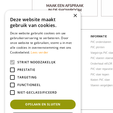
×
Deze website maakt
gebruik van cookies.
Deze website gebruikt cookies om uw
PVC VLOEREN
INFORMATIE
gebruikerservaring te verbeteren. Door
PVC vloeren
PVC ondervloeren
onze website te gebruiken, stemt u in met
alle cookies in overeenstemming met ons
PVC visgraatvloer
PVC plinten
Cookiebeleid.
Lees verder
PVC klikvloeren
Voegstrips PVC vlo
PVC vloertegels
PVC vloeren vloer
STRIKT NOODZAKELIJK
PVC vloer woonkamer
Onderhoud mFLOR 
PVC vloer slaapkamer
PVC vloer reparatie
PRESTATIE
PVC vloer badkamer
PVC vloer kopen
TARGETING
PVC vloer keuken
Kosten PVC vloer
FUNCTIONEEL
PVC vloer kantoor
Vloeren vergelijken
PVC vloeren inspiratie
NIET-GECLASSIFICEERD
OPSLAAN EN SLUITEN