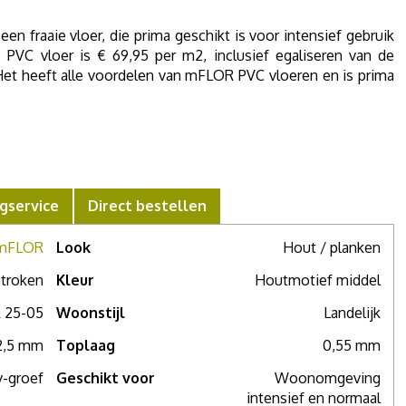
n fraaie vloer, die prima geschikt is voor intensief gebruik
e PVC vloer is € 69,95 per m2, inclusief egaliseren van de
Het heeft alle voordelen van mFLOR PVC vloeren en is prima
raag een offerte aan of maak een afspraak in de
showroom in
dvies.
gservice
Direct bestellen
mFLOR
Look
Hout / planken
troken
Kleur
Houtmotief middel
 25-05
Woonstijl
Landelijk
2,5 mm
Toplaag
0,55 mm
v-groef
Geschikt voor
Woonomgeving
intensief en normaal