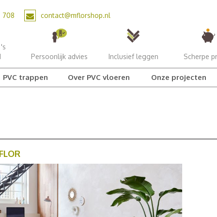
2 708
contact@mflorshop.nl
's
d
Persoonlijk advies
Inclusief leggen
Scherpe pr
PVC trappen
Over PVC vloeren
Onze projecten
MFLOR