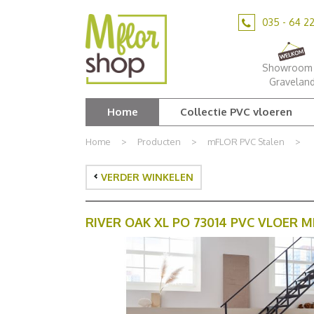
Ga
naar
035 - 64 2
content
Showroom 
Gravelan
Home
Collectie PVC vloeren
Home
>
Producten
>
mFLOR PVC Stalen
>
VERDER WINKELEN
RIVER OAK XL PO 73014 PVC VLOER 