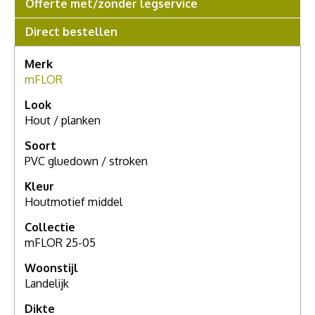
Offerte met/zonder legservice
offerte aan of maak een afspraak in de
showroom in 's
Graveland
voor een compleet persoonlijk advies.
Direct bestellen
Merk
mFLOR
Look
Hout / planken
Soort
PVC gluedown / stroken
Kleur
Houtmotief middel
Collectie
mFLOR 25-05
Woonstijl
Landelijk
Dikte