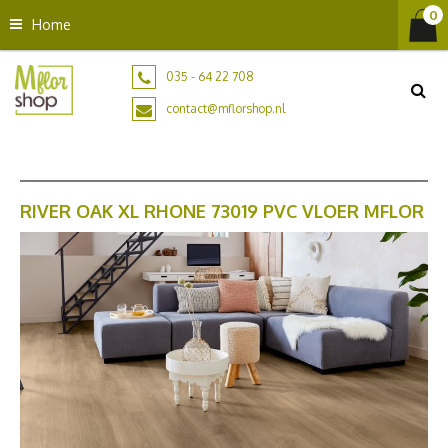
G
Home
a
n
a
035 - 64 22 708
a
contact@mflorshop.nl
r
c
o
n
t
RIVER OAK XL RHONE 73019 PVC VLOER MFLOR
e
n
t