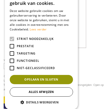
gebruik van cookies.
Deze website gebruikt cookies om uw
gebruikerservaring te verbeteren. Door
onze website te gebruiken, stemt u in met
alle cookies in overeenstemming met ons
Cookiebeleid.
Lees verder
STRIKT NOODZAKELIJK
PRESTATIE
TARGETING
volg ons op social media
FUNCTIONEEL
NIET-GECLASSIFICEERD
CONTACT
OPSLAAN EN SLUITEN
Loodijk 24
1243 JB 's Graveland
Telefoonnummer:
035 - 64 22 708
contact@mflorshop.nl
Openingstijden:
Open op
afspraak
ALLES AFWIJZEN
DETAILS WEERGEVEN