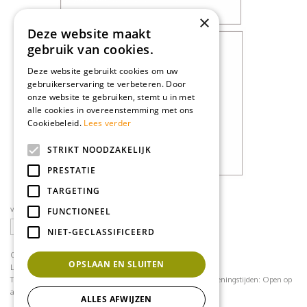
×
Deze website maakt
gebruik van cookies.
Deze website gebruikt cookies om uw
gebruikerservaring te verbeteren. Door
onze website te gebruiken, stemt u in met
alle cookies in overeenstemming met ons
Cookiebeleid.
Lees verder
STRIKT NOODZAKELIJK
PRESTATIE
TARGETING
volg ons op social media
FUNCTIONEEL
NIET-GECLASSIFICEERD
CONTACT
OPSLAAN EN SLUITEN
Loodijk 24
1243 JB 's Graveland
Telefoonnummer:
035 - 64 22 708
contact@mflorshop.nl
Openingstijden:
Open op
afspraak
ALLES AFWIJZEN