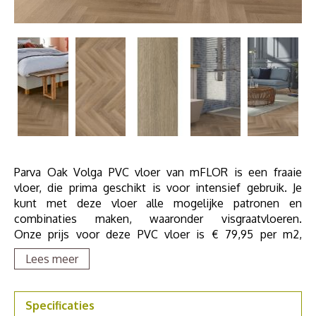
Parva Oak Volga PVC vloer van mFLOR is een fraaie
vloer, die prima geschikt is voor intensief gebruik. Je
kunt met deze vloer alle mogelijke patronen en
combinaties maken, waaronder visgraatvloeren.
Onze prijs voor deze PVC vloer is € 79,95 per m2,
inclusief egaliseren van de ondervloer en het leggen van
Lees meer
de PVC vloer in visgraatmotief. Uiteraard is band en bies
ook mogelijk. De XL visgraatplanken zijn 74,93cm x
15,24cm.
Specificaties