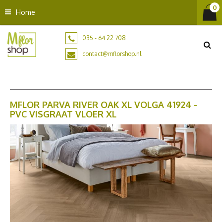
G
Home
a
n
a
035 - 64 22 708
a
contact@mflorshop.nl
r
c
o
n
t
MFLOR PARVA RIVER OAK XL VOLGA 41924 -
PVC VISGRAAT VLOER XL
e
n
t