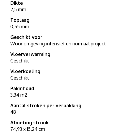
Dikte
2,5 mm
Als u meer wilt weten over deze vloer, grotere stalen
Toplaag
wilt zien of meer advies nodig hebt, maak dan een
0,55 mm
afspraak in één van onze
showrooms
. Voor een
compleet persoonlijk advies.
Geschikt voor
Woonomgeving intensief en normaal project
Vloerverwarming
Geschikt
Vloerkoeling
Geschikt
Pakinhoud
3,34 m2
Aantal stroken per verpakking
48
Afmeting strook
74,93 x 15,24 cm