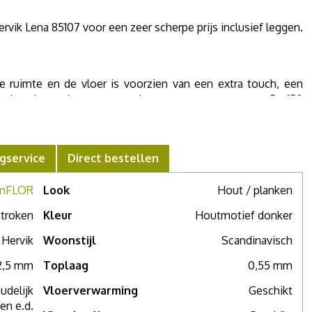
vik Lena 85107 voor een zeer scherpe prijs inclusief leggen.
ke ruimte en de vloer is voorzien van een extra touch, een
van het dennenhout voegen dus een extra textuur toe. De 150
rlijke kleuren worden geproduceerd met 2 unieke dessins per
cheidenheid aan stroken. Deze vloer is de mFLOR Authentic
gservice
Direct bestellen
mFLOR
Look
Hout / planken
re PVC stalen wilt zien of meer advies nodig hebt, maak dan
troken
Kleur
Houtmotief donker
Hervik
Woonstijl
Scandinavisch
2,5 mm
Toplaag
0,55 mm
udelijk
Vloerverwarming
Geschikt
en e.d.