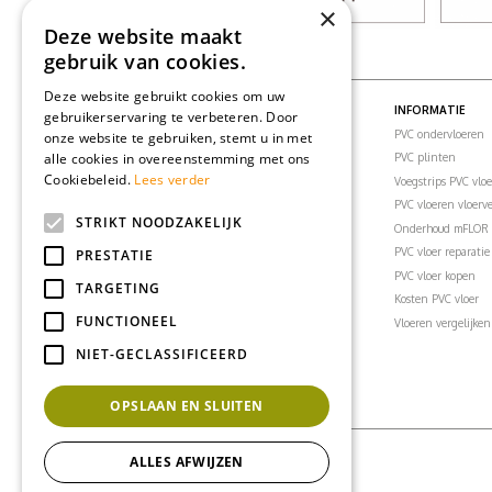
×
Deze website maakt
gebruik van cookies.
Deze website gebruikt cookies om uw
PVC VLOEREN
INFORMATIE
gebruikerservaring te verbeteren. Door
PVC vloeren
PVC ondervloeren
onze website te gebruiken, stemt u in met
alle cookies in overeenstemming met ons
PVC visgraatvloer
PVC plinten
Cookiebeleid.
Lees verder
PVC klikvloeren
Voegstrips PVC vlo
PVC vloertegels
PVC vloeren vloer
STRIKT NOODZAKELIJK
PVC vloer woonkamer
Onderhoud mFLOR 
PVC vloer slaapkamer
PVC vloer reparatie
PRESTATIE
PVC vloer badkamer
PVC vloer kopen
TARGETING
PVC vloer keuken
Kosten PVC vloer
FUNCTIONEEL
PVC vloer kantoor
Vloeren vergelijken
PVC vloeren inspiratie
NIET-GECLASSIFICEERD
OPSLAAN EN SLUITEN
ALLES AFWIJZEN