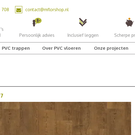
2 708
contact@mflorshop.nl
's
d
Persoonlijk advies
Inclusief leggen
Scherpe pr
PVC trappen
Over PVC vloeren
Onze projecten
07