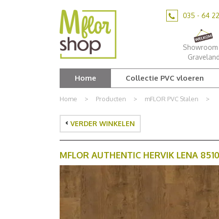
Ga
naar
035 - 64 2
content
Showroom 
Gravelan
Home
Collectie PVC vloeren
Home
>
Producten
>
mFLOR PVC Stalen
>
VERDER WINKELEN
MFLOR AUTHENTIC HERVIK LENA 851