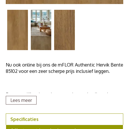
Nu ook online bij ons de mFLOR Authentic Hervik Bente
85102 voor een zeer scherpe prijs inclusief leggen.
De natuurlijke tinten brengen charme in elke ruimte en
Lees meer
de vloer is voorzien van een extra touch, een ‘Natural
Touch’, de prachtige nerfpatronen van het dennenhout
voegen dus een extra textuur toe. De 150 x 23 cm grote
Specificaties
stroken in 6 prachtige, natuurlijke kleuren worden
geproduceerd met 2 unieke dessins per kleur, hierdoor