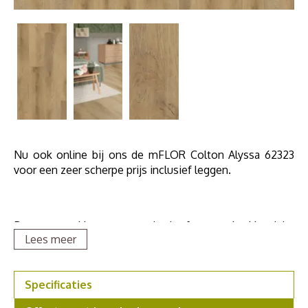
Nu ook online bij ons de mFLOR Colton Alyssa 62323
voor een zeer scherpe prijs inclusief leggen.
De warme kleuren van de herfst en de klassieke
Lees meer
uitstraling van de machtige eikenboom. Dat is de
mFLOR Colton. Deze collectie is gebaseerd op
kleurenpracht die elke herfst ontstaat en waar het
Specificaties
Colton Point State Park in Amerika bekend om staat. De
Colton brengt de Amerikaanse wildernis rechtstreeks