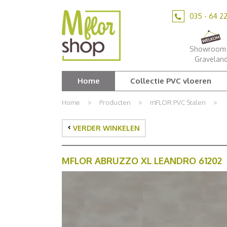
Ga
naar
035 - 64 2
content
Showroom 
Gravelan
Home
Collectie PVC vloeren
Home
>
Producten
>
mFLOR PVC Stalen
>
VERDER WINKELEN
MFLOR ABRUZZO XL LEANDRO 61202