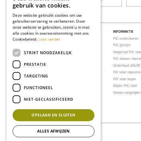
gebruik van cookies.
Deze website gebruikt cookies om uw
gebruikerservaring te verbeteren. Door
onze website te gebruiken, stemt u in met
PVC VLOEREN
INFORMATIE
alle cookies in overeenstemming met ons
PVC vloeren
PVC ondervloeren
Cookiebeleid.
Lees verder
PVC visgraatvloer
PVC plinten
STRIKT NOODZAKELIJK
PVC klikvloeren
Voegstrips PVC vlo
PVC vloertegels
PVC vloeren vloer
PRESTATIE
PVC vloer woonkamer
Onderhoud mFLOR 
PVC vloer slaapkamer
PVC vloer reparatie
TARGETING
PVC vloer badkamer
PVC vloer kopen
PVC vloer keuken
Kosten PVC vloer
FUNCTIONEEL
PVC vloer kantoor
Vloeren vergelijken
NIET-GECLASSIFICEERD
PVC vloeren inspiratie
OPSLAAN EN SLUITEN
ALLES AFWIJZEN