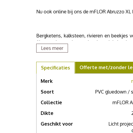
Nu ook online bij ons de mFLOR Abruzzo XL Le
Bergketens, kalksteen, rivieren en beekjes 
Abruzzo, het oudste nationale park in het ha
Lees meer
de kracht en traditie van het bergachtige A
prachtig steendessin en 2 bijbehorende te
combineren. De mFLOR tegels van de Abruzzo
Offerte met/zonder le
Specificaties
te krijgen als Abruzzo XL met vierkante tegels
Merk
Soort
PVC gluedown / s
Als u meer wilt weten over deze vloer, grote
een afspraak in één van onze
showroom
.
Collectie
mFLOR A
Dikte
Geschikt voor
Licht proje