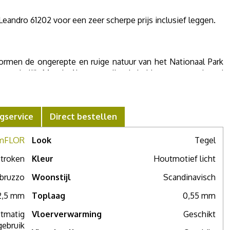
andro 61202 voor een zeer scherpe prijs inclusief leggen.
vormen de ongerepte en ruige natuur van het Nationaal Park
rt van Italië. Met de Abruzzo collectie hebben we geprobeerd
bruzzo te vangen in een tegelcollectie met 4 tegels met een
gels in travertinmotief die onderling uitstekend zijn te
 zijn 91,44 x 45,72 cm, de tegels met steendessin zijn ook
gservice
Direct bestellen
 van 91,44 x 91,44 cm.
mFLOR
Look
Tegel
troken
Kleur
Houtmotief licht
re PVC stalen wilt zien of meer advies nodig hebt, maak dan
bruzzo
Woonstijl
Scandinavisch
2,5 mm
Toplaag
0,55 mm
ctmatig
Vloerverwarming
Geschikt
gebruik