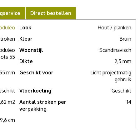
gservice
Direct bestellen
oduleo
Look
Hout / planken
troken
Kleur
Bruin
oduleo
Woonstijl
Scandinavisch
ots 55
Dikte
2,5 mm
,55 mm
Geschikt voor
Licht projectmatig
gebruik
eschikt
Vloerkoeling
Geschikt
,62 m2
Aantal stroken per
14
verpakking
19,6 cm