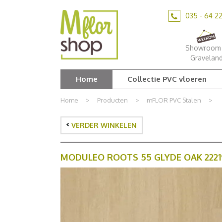
Ga
naar
035 - 64 2
content
Showroom 
Gravelan
Home
Collectie PVC vloeren
Home
>
Producten
>
mFLOR PVC Stalen
>
VERDER WINKELEN
MODULEO ROOTS 55 GLYDE OAK 2221