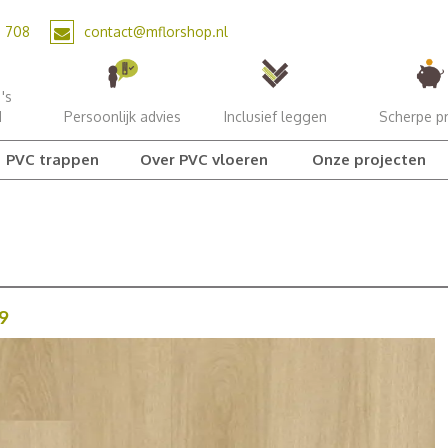
2 708
contact@mflorshop.nl
's
d
Persoonlijk advies
Inclusief leggen
Scherpe pr
PVC trappen
Over PVC vloeren
Onze projecten
9