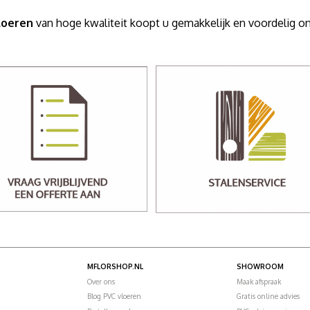
loeren
van hoge kwaliteit koopt u gemakkelijk en voordelig 
MFLORSHOP.NL
SHOWROOM
Over ons
Maak afspraak
Blog PVC vloeren
Gratis online advies