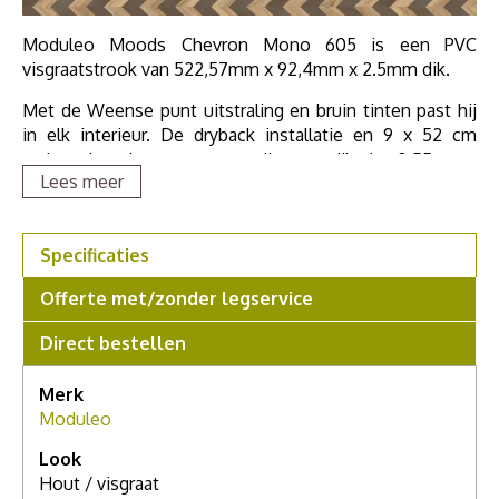
Moduleo Moods Chevron Mono 605 is een PVC
visgraatstrook van 522,57mm x 92,4mm x 2.5mm dik.
Met de Weense punt uitstraling en bruin tinten past hij
in elk interieur. De dryback installatie en 9 x 52 cm
maken het leggen eenvoudig, terwijl de 0,55 mm
Lees meer
toplaag en geen embossed in register de houtlook
versterken. De Moduleo Moods Chevron Mono 605 is
geschikt voor vloerverwarming en is geluiddempend.
Specificaties
Het Chevron Mono-patroon varieert van intens donker
tot sierlijk licht, met natuurlijke nerven en knopen die
Offerte met/zonder legservice
zorgen voor extra textuur en tegelijkertijd de serene
Direct bestellen
essentie van hout bewaren. Vraag ons naar alle
mogelijkheden/patronen.
Merk
Als u meer wilt weten over deze vloer, grotere stalen
Moduleo
wilt zien of meer advies nodig hebt, maak dan een
Look
afspraak in onze showroom. Voor een compleet
Hout / visgraat
persoonlijk advies.