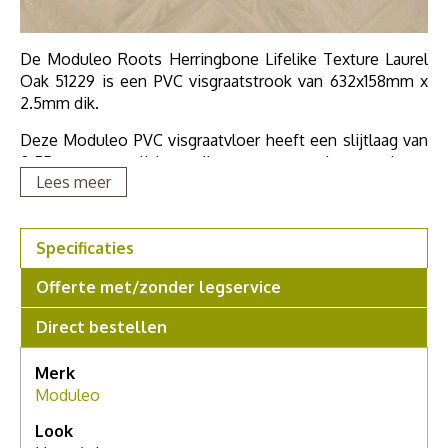
De Moduleo Roots Herringbone Lifelike Texture Laurel
Oak 51229 is een PVC visgraatstrook van 632x158mm x
2.5mm dik.
Deze Moduleo PVC visgraatvloer heeft een slijtlaag van
0.55mm en een licht voelbare structuur, uitgevoerd met
Lees meer
een v-groef rondom de strook. Door zijn 0.55mm
slijtlaag deze vloer zeer geschikt voor zwaar
huishoudelijk en project gebruik. De Moduleo Roots 55
Specificaties
PVC Herringbone collectie is geschikt voor
vloerverwarming en is geluiddempend. De Roots 55
Offerte met/zonder legservice
Herringbone Lifelike Texture collectie van Moduleo is zo
levendig en divers als de natuur zelf.
Direct bestellen
Merk
Moduleo
Look