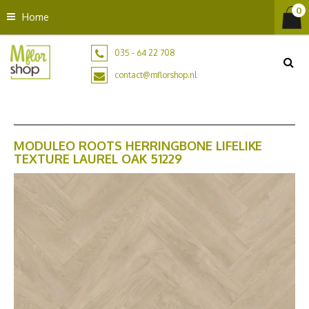
G
Home
a
n
a
035 - 64 22 708
a
contact@mflorshop.nl
r
c
o
n
t
MODULEO ROOTS HERRINGBONE LIFELIKE
TEXTURE LAUREL OAK 51229
e
n
t