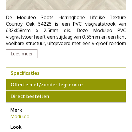
De Moduleo Roots Herringbone Lifelike Texture
Country Oak 54225 is een PVC visgraatstrook van
632x158mm x 2.5mm dik. Deze Moduleo PVC
visgraatvloer heeft een slijtlaag van 0.55mm en een licht
voelbare structuur, uitgevoerd met een v-groef rondom
de strook. Door zijn 0.55mm slijtlaag deze vloer zeer
Lees meer
geschikt voor zwaar huishoudelijk en project gebruik. De
Moduleo Roots 55 PVC Herringbone collectie is
geschikt voor vloerverwarming en is geluiddempend. De
Specificaties
Roots 55 Herringbone Lifelike Texture collectie van
Moduleo is zo levendig en divers als de natuur zelf.
Offerte met/zonder legservice
Direct bestellen
Merk
Moduleo
Look