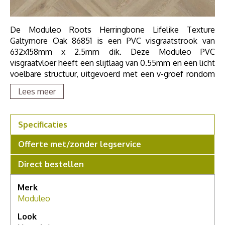
De Moduleo Roots Herringbone Lifelike Texture
Galtymore Oak 86851 is een PVC visgraatstrook van
632x158mm x 2.5mm dik. Deze Moduleo PVC
visgraatvloer heeft een slijtlaag van 0.55mm en een licht
voelbare structuur, uitgevoerd met een v-groef rondom
de strook. Door zijn 0.55mm slijtlaag deze vloer zeer
Lees meer
geschikt voor zwaar huishoudelijk en project gebruik. De
Moduleo Roots 55 PVC Herringbone collectie is
geschikt voor vloerverwarming en is geluiddempend. De
Specificaties
Roots 55 Herringbone Lifelike Texture collectie van
Moduleo is zo levendig en divers als de natuur zelf.
Offerte met/zonder legservice
Direct bestellen
Merk
Moduleo
Look