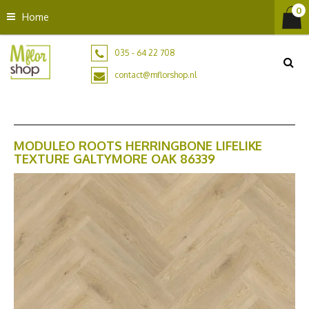
G
Home
a
n
a
035 - 64 22 708
a
contact@mflorshop.nl
r
c
o
n
t
MODULEO ROOTS HERRINGBONE LIFELIKE
TEXTURE GALTYMORE OAK 86339
e
n
t