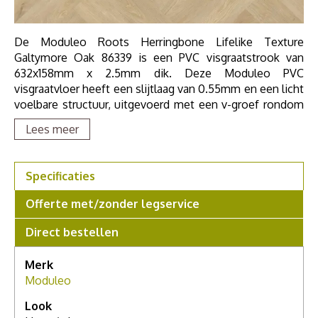
De Moduleo Roots Herringbone Lifelike Texture
Galtymore Oak 86339 is een PVC visgraatstrook van
632x158mm x 2.5mm dik. Deze Moduleo PVC
visgraatvloer heeft een slijtlaag van 0.55mm en een licht
voelbare structuur, uitgevoerd met een v-groef rondom
de strook. Door zijn 0.55mm slijtlaag deze vloer zeer
Lees meer
geschikt voor zwaar huishoudelijk en project gebruik. De
Moduleo Roots 55 PVC Herringbone collectie is
geschikt voor vloerverwarming en is geluiddempend. De
Specificaties
Roots 55 Herringbone Lifelike Texture collectie van
Moduleo is zo levendig en divers als de natuur zelf.
Offerte met/zonder legservice
Direct bestellen
Merk
Moduleo
Look