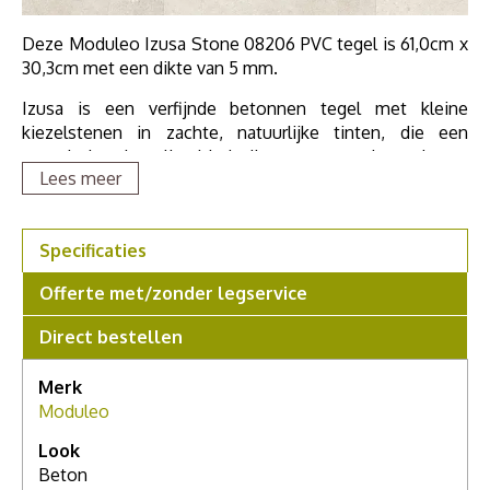
Deze Moduleo Izusa Stone 08206 PVC tegel is 61,0cm x
30,3cm met een dikte van 5 mm.
Izusa is een verfijnde betonnen tegel met kleine
kiezelstenen in zachte, natuurlijke tinten, die een
organische uitstraling biedt die textuur en elegantie aan
Lees meer
elke ruimte toevoegt.
Deze PVC klikvloer is dus 5mm en heeft een
geïntegreerde ondervloer.
Specificaties
Als u meer wilt weten over deze vloer, grotere stalen
Offerte met/zonder legservice
wilt zien of meer advies nodig hebt, maak dan een
afspraak in onze showroom. Voor een compleet
Direct bestellen
persoonlijk advies.
Merk
Moduleo
Look
Beton