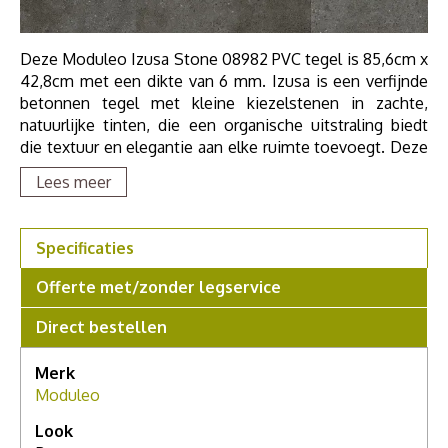
Deze Moduleo Izusa Stone 08982 PVC tegel is 85,6cm x
42,8cm met een dikte van 6 mm. Izusa is een verfijnde
betonnen tegel met kleine kiezelstenen in zachte,
natuurlijke tinten, die een organische uitstraling biedt
die textuur en elegantie aan elke ruimte toevoegt. Deze
PVC klikvloer is dus 6mm en heeft een geïntegreerde
Lees meer
ondervloer.
Als u meer wilt weten over deze vloer, grotere stalen
Specificaties
wilt zien of meer advies nodig hebt, maak dan een
afspraak in onze showroom. Voor een compleet
Offerte met/zonder legservice
persoonlijk advies.
Direct bestellen
Merk
Moduleo
Look