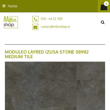
G
Home
a
n
a
035 - 64 22 708
a
contact@mflorshop.nl
r
c
o
n
t
MODULEO LAYRED IZUSA STONE 08982
MEDIUM TILE
e
n
t