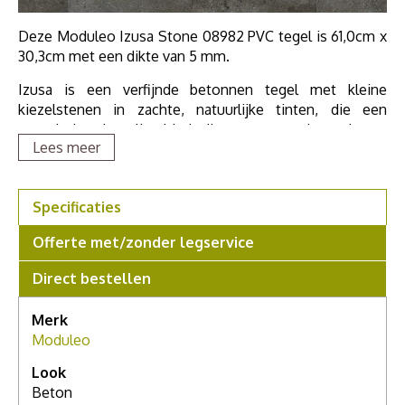
Deze Moduleo Izusa Stone 08982 PVC tegel is 61,0cm x
30,3cm met een dikte van 5 mm.
Izusa is een verfijnde betonnen tegel met kleine
kiezelstenen in zachte, natuurlijke tinten, die een
organische uitstraling biedt die textuur en elegantie aan
Lees meer
elke ruimte toevoegt.
Deze PVC klikvloer is dus 5mm en heeft een
geïntegreerde ondervloer.
Specificaties
Als u meer wilt weten over deze vloer, grotere stalen
Offerte met/zonder legservice
wilt zien of meer advies nodig hebt, maak dan een
afspraak in onze showroom. Voor een compleet
Direct bestellen
persoonlijk advies.
Merk
Moduleo
Look
Beton