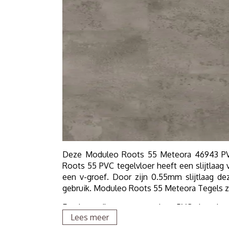
Deze Moduleo Roots 55 Meteora 46943 PVC
Roots 55 PVC tegelvloer heeft een slijtlaag
een v-groef. Door zijn 0.55mm slijtlaag de
gebruik. Moduleo Roots 55 Meteora Tegels zi
En als u wilt weten wat deze PVC vloer in 
Lees meer
aanvragen via de button. Wij sturen deze dan v