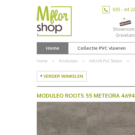
Ga
naar
035 - 64 2
content
Showroom 
Gravelan
Home
Collectie PVC vloeren
Home
>
Producten
>
mFLOR PVC Stalen
>
VERDER WINKELEN
MODULEO ROOTS 55 METEORA 4694