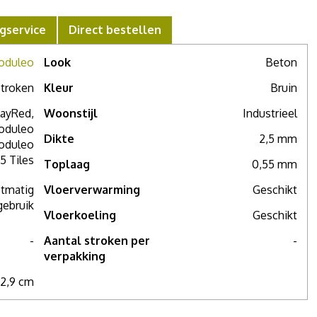
gservice
Direct bestellen
oduleo
Look
Beton
troken
Kleur
Bruin
ayRed,
Woonstijl
Industrieel
oduleo
Dikte
2,5 mm
oduleo
5 Tiles
Toplaag
0,55 mm
ctmatig
Vloerverwarming
Geschikt
gebruik
Vloerkoeling
Geschikt
-
Aantal stroken per
-
verpakking
32,9 cm