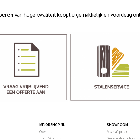
oeren
van hoge kwaliteit koopt u gemakkelijk en voordelig 
MFLORSHOP.NL
SHOWROOM
Over ons
Maak afspraak
Blog PVC vloeren
Gratis online advies