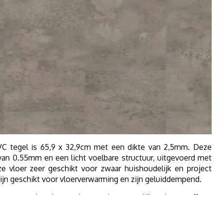
 tegel is 65,9 x 32,9cm met een dikte van 2,5mm. Deze
 van 0.55mm en een licht voelbare structuur, uitgevoerd met
ze vloer zeer geschikt voor zwaar huishoudelijk en project
jn geschikt voor vloerverwarming en zijn geluiddempend.
uw woonsituatie gaat kosten, kunt u gelijk ook een offerte
rijblijvend naar u toe.