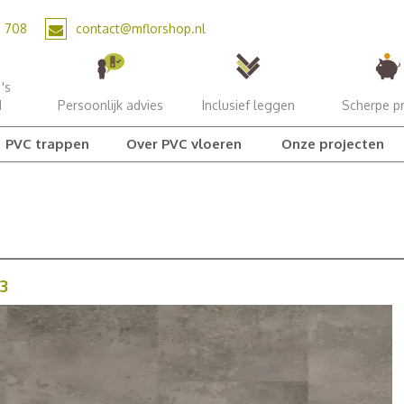
2 708
contact@mflorshop.nl
's
d
Persoonlijk advies
Inclusief leggen
Scherpe pr
PVC trappen
Over PVC vloeren
Onze projecten
3