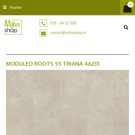
G
Home
a
n
a
035 - 64 22 708
a
contact@mflorshop.nl
r
c
o
n
t
MODULEO ROOTS 55 TRIANA 46233
e
n
t