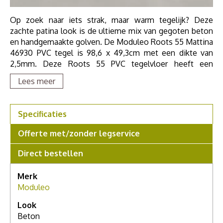
Op zoek naar iets strak, maar warm tegelijk? Deze
zachte patina look is de ultieme mix van gegoten beton
en handgemaakte golven. De Moduleo Roots 55 Mattina
46930 PVC tegel is 98,6 x 49,3cm met een dikte van
2,5mm. Deze Roots 55 PVC tegelvloer heeft een
slijtlaag van 0.55mm en een licht voelbare structuur,
Lees meer
uitgevoerd met een v-groef rondom de tegel. Door zijn
0.55mm slijtlaag deze vloer zeer geschikt voor zwaar
huishoudelijk en project gebruik. Moduleo Roots 55
Specificaties
Tiles zijn geschikt voor vloerverwarming en is
geluiddempend.
Offerte met/zonder legservice
Direct bestellen
Merk
Moduleo
Look
Beton