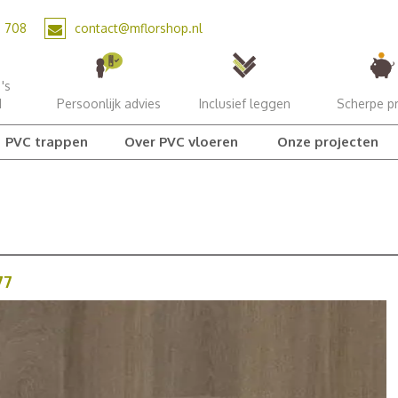
2 708
contact@mflorshop.nl
's
d
Persoonlijk advies
Inclusief leggen
Scherpe pr
PVC trappen
Over PVC vloeren
Onze projecten
77