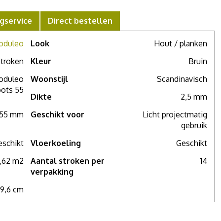
gservice
Direct bestellen
oduleo
Look
Hout / planken
troken
Kleur
Bruin
oduleo
Woonstijl
Scandinavisch
ots 55
Dikte
2,5 mm
,55 mm
Geschikt voor
Licht projectmatig
gebruik
eschikt
Vloerkoeling
Geschikt
,62 m2
Aantal stroken per
14
verpakking
19,6 cm