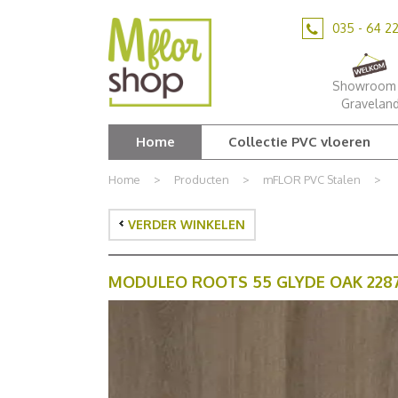
Ga
naar
035 - 64 2
content
Showroom 
Gravelan
Home
Collectie PVC vloeren
Home
>
Producten
>
mFLOR PVC Stalen
>
VERDER WINKELEN
MODULEO ROOTS 55 GLYDE OAK 228