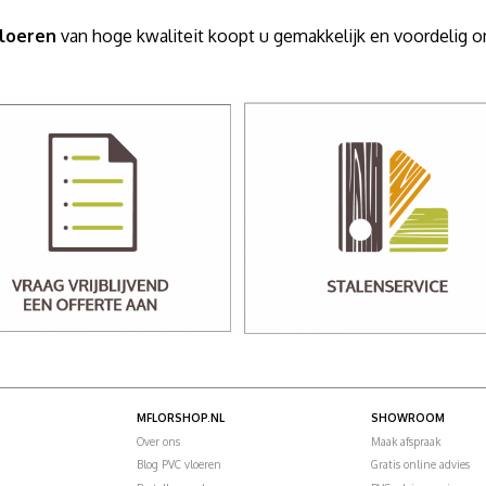
vloeren
van hoge kwaliteit koopt u gemakkelijk en voordelig
MFLORSHOP.NL
SHOWROOM
Over ons
Maak afspraak
Blog PVC vloeren
Gratis online advies