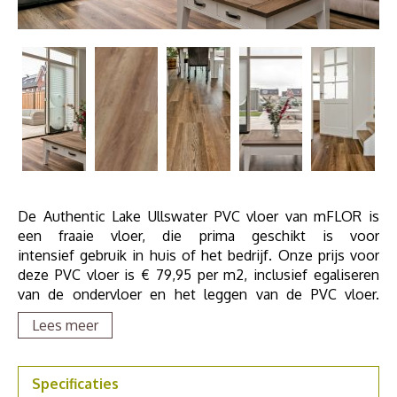
De Authentic Lake Ullswater PVC vloer van mFLOR is
een fraaie vloer, die prima geschikt is voor
intensief gebruik in huis of het bedrijf. Onze prijs voor
deze PVC vloer is € 79,95 per m2, inclusief egaliseren
van de ondervloer en het leggen van de PVC vloer.
Bestel nu uw PVC stalen via mflorshop.nl
Lees meer
Als u meer wilt weten over deze vloer, grotere PVC
stalen wilt zien of meer advies nodig hebt, maak dan
Specificaties
een afspraak in één van onze
showroom
.