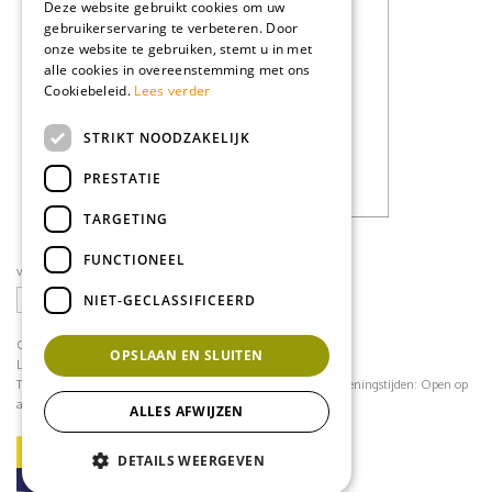
Deze website gebruikt cookies om uw
gebruikerservaring te verbeteren. Door
onze website te gebruiken, stemt u in met
alle cookies in overeenstemming met ons
Cookiebeleid.
Lees verder
STRIKT NOODZAKELIJK
PRESTATIE
TARGETING
FUNCTIONEEL
volg ons op social media
NIET-GECLASSIFICEERD
CONTACT
OPSLAAN EN SLUITEN
Loodijk 24
1243 JB 's Graveland
Telefoonnummer:
035 - 64 22 708
contact@mflorshop.nl
Openingstijden:
Open op
afspraak
ALLES AFWIJZEN
DETAILS WEERGEVEN