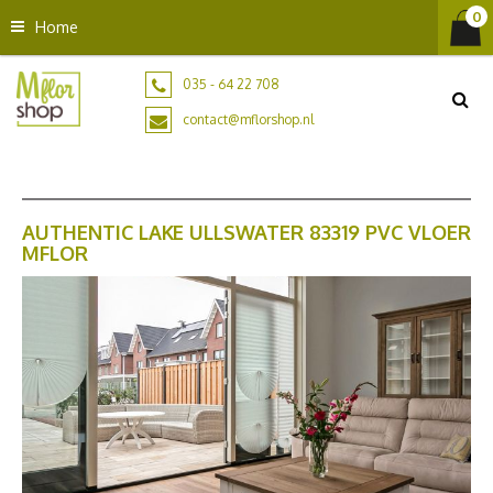
G
Home
a
n
a
035 - 64 22 708
a
contact@mflorshop.nl
r
c
o
n
t
AUTHENTIC LAKE ULLSWATER 83319 PVC VLOER
MFLOR
e
n
t