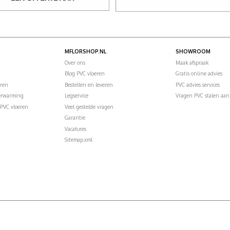
MFLORSHOP.NL
SHOWROOM
Over ons
Maak afspraak
Blog PVC vloeren
Gratis online advies
eren
Bestellen en leveren
PVC advies services
verwarming
Legservice
Vragen PVC stalen aan
PVC vloeren
Veel gestelde vragen
Garantie
Vacatures
Sitemap.xml