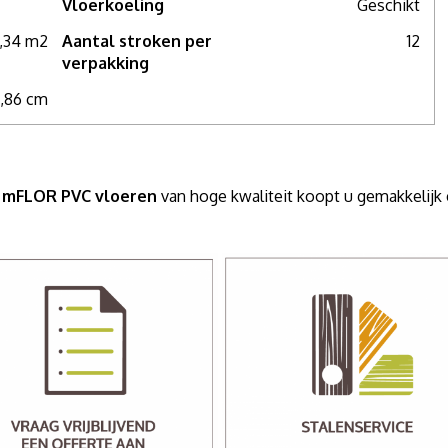
Vloerkoeling
Geschikt
,34 m2
Aantal stroken per
12
verpakking
2,86 cm
r mFLOR PVC vloeren
van hoge kwaliteit koopt u gemakkelij