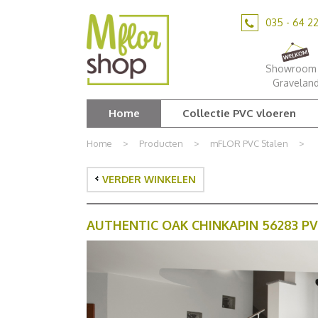
Ga
naar
035 - 64 2
content
Showroom 
Gravelan
Home
Collectie PVC vloeren
Home
>
Producten
>
mFLOR PVC Stalen
>
VERDER WINKELEN
AUTHENTIC OAK CHINKAPIN 56283 P