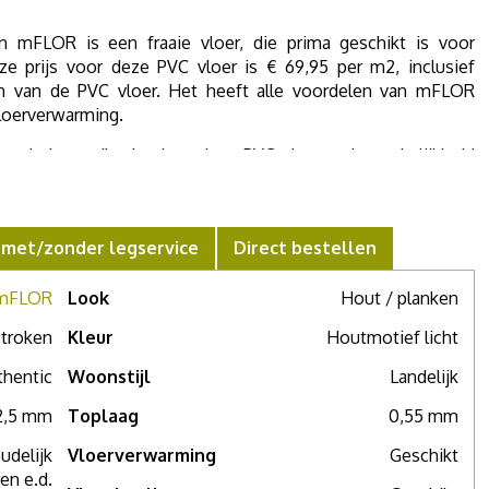
 mFLOR is een fraaie vloer, die prima geschikt is voor
nze prijs voor deze PVC vloer is € 69,95 per m2, inclusief
en van de PVC vloer. Het heeft alle voordelen van mFLOR
loerverwarming.
taal als u wilt zien hoe deze PVC vloer er in werkelijkheid
er, grotere stalen wilt zien of meer advies nodig hebt, maak
. Voor een compleet persoonlijk advies.
 met/zonder legservice
Direct bestellen
mFLOR
Look
Hout / planken
troken
Kleur
Houtmotief licht
hentic
Woonstijl
Landelijk
2,5 mm
Toplaag
0,55 mm
udelijk
Vloerverwarming
Geschikt
en e.d.