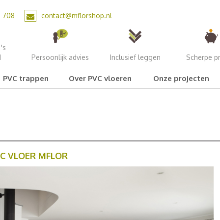
2 708
contact@mflorshop.nl
's
d
Persoonlijk advies
Inclusief leggen
Scherpe pr
PVC trappen
Over PVC vloeren
Onze projecten
VC VLOER MFLOR