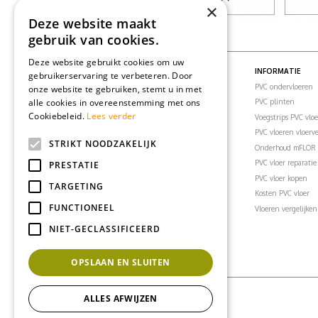
×
Deze website maakt
gebruik van cookies.
Deze website gebruikt cookies om uw
PVC VLOEREN
INFORMATIE
gebruikerservaring te verbeteren. Door
PVC vloeren
PVC ondervloeren
onze website te gebruiken, stemt u in met
alle cookies in overeenstemming met ons
PVC visgraatvloer
PVC plinten
Cookiebeleid.
Lees verder
PVC klikvloeren
Voegstrips PVC vlo
PVC vloertegels
PVC vloeren vloer
STRIKT NOODZAKELIJK
PVC vloer woonkamer
Onderhoud mFLOR 
PVC vloer slaapkamer
PVC vloer reparatie
PRESTATIE
PVC vloer badkamer
PVC vloer kopen
TARGETING
PVC vloer keuken
Kosten PVC vloer
FUNCTIONEEL
PVC vloer kantoor
Vloeren vergelijken
PVC vloeren inspiratie
NIET-GECLASSIFICEERD
OPSLAAN EN SLUITEN
ALLES AFWIJZEN