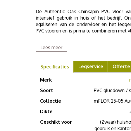
De Authentic Oak Chinkapin PVC vloer van
intensief gebruik in huis of het bedrijf. O
egaliseren van de ondervloer en het legg
PVC vloeren en is prima te combineren met v
Bestel via de grote oranje button een PVC s
Lees meer
uitziet. Als u meer wilt weten over deze vlo
dan een afspraak in één van onze
showroom
Legservice
Offerte
Specificaties
Merk
Soort
PVC gluedown / s
Collectie
mFLOR 25-05 Aut
Dikte
Geschikt voor
(Zwaar) huisho
gebruik en kantor