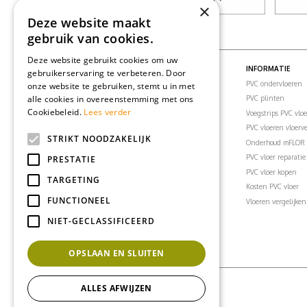
×
Deze website maakt
gebruik van cookies.
Deze website gebruikt cookies om uw
PVC VLOEREN
INFORMATIE
gebruikerservaring te verbeteren. Door
PVC vloeren
PVC ondervloeren
onze website te gebruiken, stemt u in met
alle cookies in overeenstemming met ons
PVC visgraatvloer
PVC plinten
Cookiebeleid.
Lees verder
PVC klikvloeren
Voegstrips PVC vlo
PVC vloertegels
PVC vloeren vloer
STRIKT NOODZAKELIJK
PVC vloer woonkamer
Onderhoud mFLOR 
PVC vloer slaapkamer
PVC vloer reparatie
PRESTATIE
PVC vloer badkamer
PVC vloer kopen
TARGETING
PVC vloer keuken
Kosten PVC vloer
FUNCTIONEEL
PVC vloer kantoor
Vloeren vergelijken
PVC vloeren inspiratie
NIET-GECLASSIFICEERD
OPSLAAN EN SLUITEN
ALLES AFWIJZEN