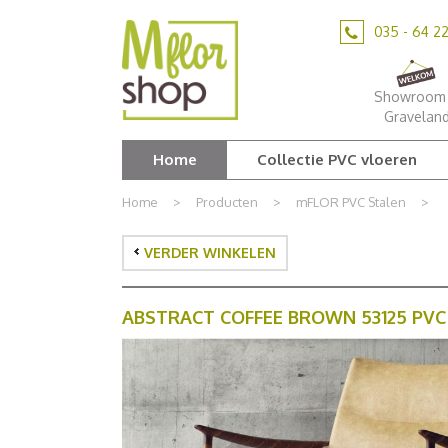
Ga
naar
035 - 64 2
content
Showroom 
Gravelan
Home
Collectie PVC vloeren
Home
>
Producten
>
mFLOR PVC Stalen
>
VERDER WINKELEN
ABSTRACT COFFEE BROWN 53125 PVC