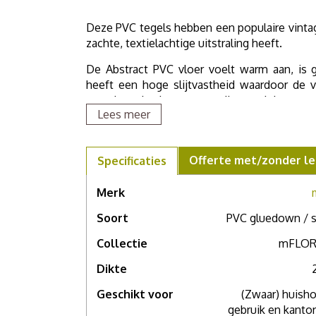
Deze PVC tegels hebben een populaire vintag
zachte, textielachtige uitstraling heeft.
De Abstract PVC vloer voelt warm aan, is
heeft een hoge slijtvastheid waardoor de 
waardoor de vloer eenvoudig te reinigen e
Lees meer
comfort en gebruiksgemak. Bovendien is de v
Als u meer wilt weten over deze vloer, grote
afspraak in één van onze
showrooms
. Voor 
Offerte met/zonder le
Specificaties
Merk
Soort
PVC gluedown / s
Collectie
mFLOR
Dikte
Geschikt voor
(Zwaar) huisho
gebruik en kantor