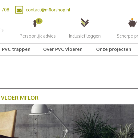
2 708
contact@mflorshop.nl
's
d
Persoonlijk advies
Inclusief leggen
Scherpe pr
PVC trappen
Over PVC vloeren
Onze projecten
 VLOER MFLOR