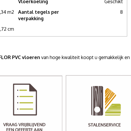
Vloerkoeling
Geschikt
,34 m2
Aantal tegels per
8
verpakking
5,72 cm
mFLOR PVC vloeren
van hoge kwaliteit koopt u gemakkelijk e