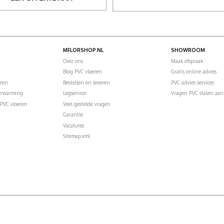
MFLORSHOP.NL
SHOWROOM
Over ons
Maak afspraak
Blog PVC vloeren
Gratis online advies
eren
Bestellen en leveren
PVC advies services
verwarming
Legservice
Vragen PVC stalen aan
PVC vloeren
Veel gestelde vragen
Garantie
Vacatures
Sitemap.xml