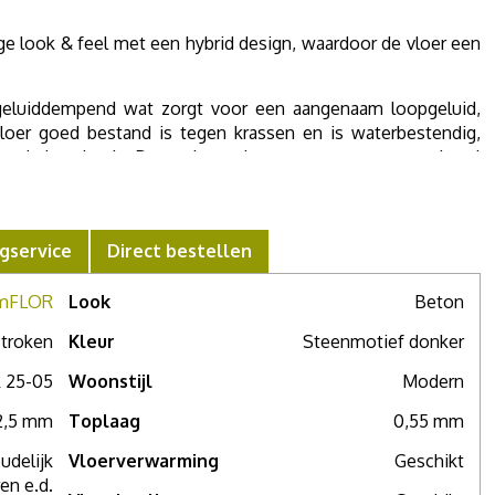
e look & feel met een hybrid design, waardoor de vloer een
 geluiddempend wat zorgt voor een aangenaam loopgeluid,
vloer goed bestand is tegen krassen en is waterbestendig,
n onderhouden is. Deze eigenschappen zorgen voor optimaal
loer uitermate geschikt voor vloerverwarming en -koeling.
re stalen wilt zien of meer advies nodig hebt, maak dan een
een compleet persoonlijk advies.
gservice
Direct bestellen
mFLOR
Look
Beton
troken
Kleur
Steenmotief donker
 25-05
Woonstijl
Modern
2,5 mm
Toplaag
0,55 mm
udelijk
Vloerverwarming
Geschikt
en e.d.