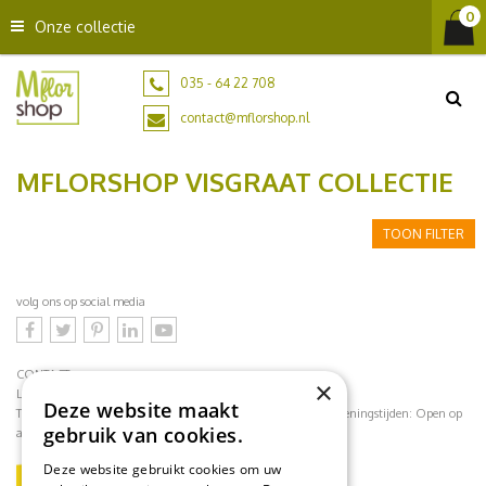
G
Onze collectie
a
n
a
035 - 64 22 708
a
contact@mflorshop.nl
r
c
MFLORSHOP VISGRAAT COLLECTIE
o
n
t
TOON FILTER
e
n
t
volg ons op social media
CONTACT
×
Loodijk 24
1243 JB 's Graveland
Deze website maakt
Telefoonnummer:
035 - 64 22 708
contact@mflorshop.nl
Openingstijden:
Open op
gebruik van cookies.
afspraak
Deze website gebruikt cookies om uw