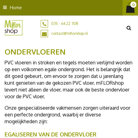
G
Home
a
n
a
035 - 64 22 708
a
contact@mflorshop.nl
r
c
ONDERVLOEREN
o
n
PVC vloeren in stroken en tegels moeten verlijmd worden
t
op een volkomen egale ondergrond. Het is belangrijk dat
e
dit goed gebeurt, om ervoor te zorgen dat u jarenlang
n
kunt genieten van de gekozen PVC vloer.
mFLORshop
t
levert niet alleen de vloer, maar ook de beste ondervloer
voor de PVC vloer.
Onze gespecialiseerde vakmensen zorgen uiteraard voor
een perfecte ondergrond, waarbij er diverse
mogelijkheden zijn:
EGALISEREN VAN DE ONDERVLOER