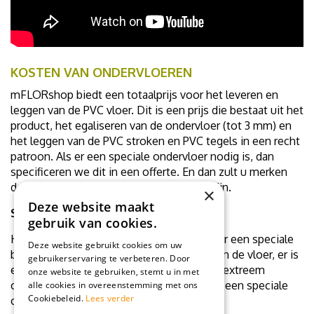
KOSTEN VAN ONDERVLOEREN
mFLORshop biedt een totaalprijs voor het leveren en
leggen van de PVC vloer. Dit is een prijs die bestaat uit het
product, het egaliseren van de ondervloer (tot 3 mm) en
het leggen van de PVC stroken en PVC tegels in een recht
patroon. Als er een speciale ondervloer nodig is, dan
specificeren we dit in een offerte. En dan zult u merken
dat we nog steeds zeer scherp geprijsd zijn.
×
Deze website maakt
Speciale wensen / vragen
gebruik van cookies.
Het is natuurlijk mogelijk dat de ondervloer een speciale
Deze website gebruikt cookies om uw
behandeling nodig heeft: u heeft sleuven in de vloer, er is
gebruikerservaring te verbeteren. Door
een groot verloop in de vloer, u heeft een extreem
onze website te gebruiken, stemt u in met
onregelmatige ondervloer etc. Of er ligt al een speciale
alle cookies in overeenstemming met ons
Cookiebeleid.
Lees verder
ondervloer die u wilt gebruiken.