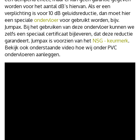
worden voor het aantal dB’s hiervan. Als er een
verplichting is voor 10 dB geluidsreductie, dan moet hier
een speciale
ondervloer
voor gebruikt worden, bijv.
Jumpax. Bij het gebruiken van deze ondervloer kunnen we
zelfs een speciaal certificaat bijleveren, dat deze reductie
garandeert. Jumpax is voorzien van het
NSG - keurmerk
.
Bekijk ook onderstaande video hoe wij onder PVC
ondervloeren aanleggen.