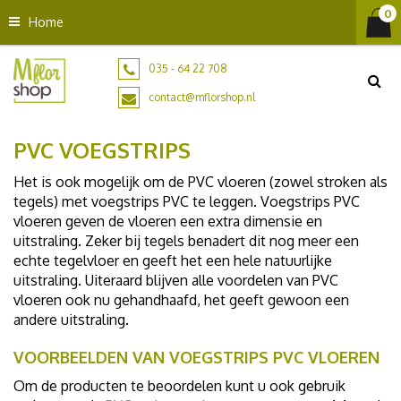
G
Home
a
n
a
035 - 64 22 708
a
contact@mflorshop.nl
r
c
PVC VOEGSTRIPS
o
n
Het is ook mogelijk om de PVC vloeren (zowel stroken als
t
tegels) met voegstrips PVC te leggen. Voegstrips PVC
e
vloeren geven de vloeren een extra dimensie en
n
uitstraling. Zeker bij tegels benadert dit nog meer een
t
echte tegelvloer en geeft het een hele natuurlijke
uitstraling. Uiteraard blijven alle voordelen van PVC
vloeren ook nu gehandhaafd, het geeft gewoon een
andere uitstraling.
VOORBEELDEN VAN VOEGSTRIPS PVC VLOEREN
Om de producten te beoordelen kunt u ook gebruik