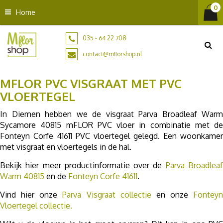
G
Home
a
n
a
035 - 64 22 708
a
contact@mflorshop.nl
r
c
MFLOR PVC VISGRAAT MET PVC
o
n
VLOERTEGEL
t
In Diemen hebben we de visgraat Parva Broadleaf Warm
e
Sycamore 40815 mFLOR PVC vloer in combinatie met de
n
Fonteyn Corfe 41611 PVC vloertegel gelegd. Een woonkamer
t
met visgraat en vloertegels in de hal.
Bekijk hier meer productinformatie over de
Parva Broadlea
Warm 40815
en de
Fonteyn Corfe 41611
.
Vind hier onze
Parva Visgraat collectie
en onze
F
onteyn
Vloertegel collectie.