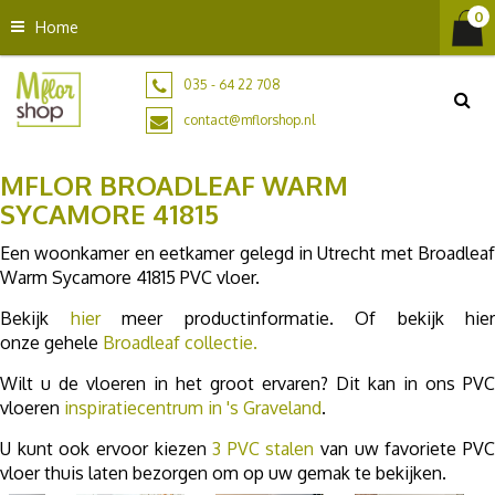
G
Home
a
n
a
035 - 64 22 708
a
contact@mflorshop.nl
r
c
MFLOR BROADLEAF WARM
o
n
SYCAMORE 41815
t
Een woonkamer en eetkamer gelegd in Utrecht met Broadleaf
e
Warm Sycamore 41815 PVC vloer.
n
t
Bekijk
hier
meer productinformatie. Of bekijk hier
onze gehele
Broadleaf collectie.
Wilt u de vloeren in het groot ervaren? Dit kan in ons PVC
vloeren
inspiratiecentrum in 's Graveland
.
U kunt ook ervoor kiezen
3 PVC stalen
van uw favoriete PV
vloer thuis laten bezorgen om op uw gemak te bekijken.