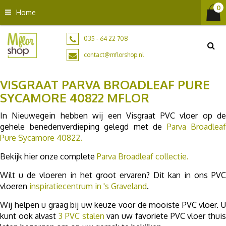
G
Home
a
n
a
035 - 64 22 708
a
contact@mflorshop.nl
r
c
VISGRAAT PARVA BROADLEAF PURE
o
n
SYCAMORE 40822 MFLOR
t
In Nieuwegein hebben wij een Visgraat PVC vloer op de
e
gehele benedenverdieping gelegd met de
Parva Broadleaf
n
Pure Sycamore 40822.
t
Bekijk hier onze complete
Parva Broadleaf collectie.
Wilt u de vloeren in het groot ervaren? Dit kan in ons PVC
vloeren
inspiratiecentrum in 's Graveland
.
Wij helpen u graag bij uw keuze voor de mooiste PVC vloer. U
kunt ook alvast
3 PVC stalen
van uw favoriete PVC vloer thui