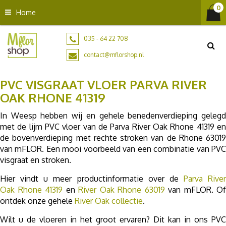
G
Home
a
n
a
035 - 64 22 708
a
contact@mflorshop.nl
r
c
PVC VISGRAAT VLOER PARVA RIVER
o
n
OAK RHONE 41319
t
In Weesp hebben wij en gehele benedenverdieping gelegd
e
met de lijm PVC vloer van de Parva River Oak Rhone 41319 en
n
de bovenverdieping met rechte stroken van de Rhone 63019
t
van mFLOR. Een mooi voorbeeld van een combinatie van PVC
visgraat en stroken.
Hier vindt u meer productinformatie over de
Parva River
Oak Rhone 41319
en
River Oak Rhone 63019
van mFLOR. Of
ontdek onze gehele
River Oak collectie
.
Wilt u de vloeren in het groot ervaren? Dit kan in ons PVC