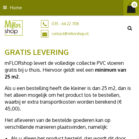
G
Home
a
n
a
035 - 64 22 708
a
contact@mflorshop.nl
r
c
GRATIS LEVERING
o
n
mFLORshop levert de volledige collectie PVC vloeren
t
gratis bij u thuis. Hiervoor geldt wel een
minimum van
e
25 m2
.
n
t
Als u een bestelling heeft die kleiner is dan 25 m2, dan is
het alleen mogelijk om het product los te bestellen,
waarbij er extra transportkosten worden berekend (€
45,00).
Het afleveren van de bestelde goederen kan op
verschillende manieren plaatsvinden, namelijk:
Als u alleen het product besteld, dan wordt dit door