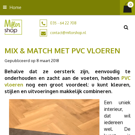
G
Home
a
n
a
035 - 64 22 708
a
contact@mflorshop.nl
r
c
MIX & MATCH MET PVC VLOEREN
o
n
Gepubliceerd op
8 maart 2018
t
e
Behalve dat ze oersterk zijn, eenvoudig te
n
onderhouden en zacht aan de voeten, hebben
PVC
t
vloeren
nog een groot voordeel: u kunt kleuren,
stijlen en uitvoeringen makkelijk combineren.
Een uniek
interieur,
dat wil
iedereen
wel. De