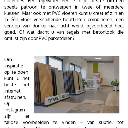
collecties. Een tegelvloer leent zich bij uitstek om een
speels patroon te ontwerpen in twee of meerdere
kleuren. Maar ook met PVC vloeren kunt u creatief zijn en
in één vloer verschillende houttinten combineren; een
verloop van donker naar licht werkt bijvoorbeeld heel
goed. Of wat dacht u van tegels met betonlook die
omlijst zijn door PVC parketdelen?
Om
inspiratie
op te doen,
kunt u het
beste het
internet
afstruinen.
Op
Instagram
zijn er
talloze ­voorbeelden te vinden – van subtiel tot