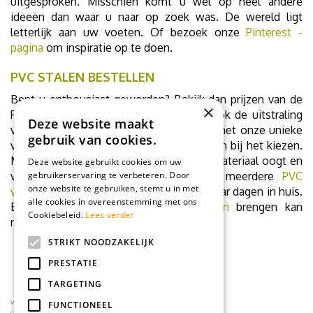
uitgesproken. Misschien komt u wel op heel andere
ideeën dan waar u naar op zoek was. De wereld ligt
letterlijk aan uw voeten. Of bezoek onze
Pinterest -
pagina
om inspiratie op te doen.
PVC STALEN BESTELLEN
Bent u enthousiast geworden? Bekijk dan prijzen van de
×
PVC vloeren in onze collectie. U kunt ook de uitstraling
Deze website maakt
van elke afzonderlijke vloer uitproberen met onze unieke
gebruik van cookies.
virtuele roomplanner. Dat zal zeker helpen bij het kiezen.
Maar wilt u in het echt ervaren hoe het materiaal oogt en
Deze website gebruikt cookies om uw
voelt? Bestel dan vrijblijvend één of meerdere
gebruikerservaring te verbeteren. Door
PVC
onze website te gebruiken, stemt u in met
vloerstalen
. U heeft ze dan binnen een paar dagen in huis.
alle cookies in overeenstemming met ons
Een bezoekje aan een onze
showroom
brengen kan
Cookiebeleid.
Lees verder
natuurlijk ook.
STRIKT NOODZAKELIJK
PRESTATIE
TARGETING
volg ons op social media
FUNCTIONEEL